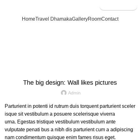
Book Now
Home
Travel Dhamaka
Gallery
Room
Contact
Blog
DESIGN TRENDS
The big design: Wall likes pictures
Admin
Parturient in potenti id rutrum duis torquent parturient sceler
isque sit vestibulum a posuere scelerisque viverra
urna. Egestas tristique vestibulum vestibulum ante
vulputate penati bus a nibh dis parturient cum a adipiscing
nam condimentum quisque enim fames risus eget.