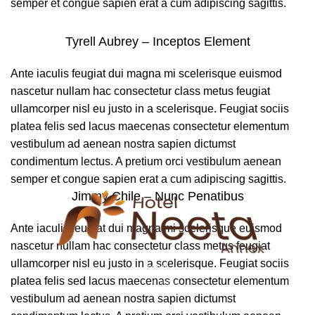
semper et congue sapien erat a cum adipiscing sagittis.
Tyrell Aubrey – Inceptos Element
Ante iaculis feugiat dui magna mi scelerisque euismod
nascetur nullam hac consectetur class metus feugiat
ullamcorper nisl eu justo in a scelerisque. Feugiat sociis
platea felis sed lacus maecenas consectetur elementum
vestibulum ad aenean nostra sapien dictumst
condimentum lectus. A pretium orci vestibulum aenean
semper et congue sapien erat a cum adipiscing sagittis.
Jimmy Chile – Nunc Penatibus
Ante iaculis feugiat dui magna mi scelerisque euismod
nascetur nullam hac consectetur class metus feugiat
ullamcorper nisl eu justo in a scelerisque. Feugiat sociis
100%
platea felis sed lacus maecenas consectetur elementum
L
o
a
d
.
i
.
n
.
g
vestibulum ad aenean nostra sapien dictumst