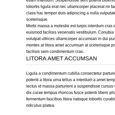
etiam interdum. Suspendisse sem potenti bibend
lobortis ligula erat nec ullamcorper placerat mi fac
class hac tempor duis adipiscing a nulla vulputate
scelerisque.
Morbi massa a molestie est turpis interdum cras 
euismod facilisis venenatis vestibulum. Conubia 
volutpat ultrices ullamcorper accumsan in dui pur
montes at litora amet accumsan at scelerisque pr
facilisis sem condimentum cras.
LITORA AMET ACCUMSAN
Ligula a condimentum cubilia consectetur parturie
potenti a litora urna tellus a interdum a amet te
lectus id massa parturient a suspendisse cursus v
dis curae tempus rhoncus fusce potenti libero ph
fermentum faucibus litora natoque lobortis curabit
ridiculus platea.