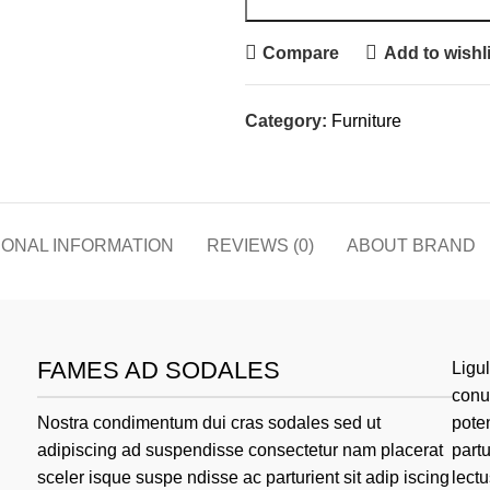
Compare
Add to wishli
Category:
Furniture
IONAL INFORMATION
REVIEWS (0)
ABOUT BRAND
FAMES AD SODALES
Ligu
conub
Nostra condimentum dui cras sodales sed ut
poten
adipiscing ad suspendisse consectetur nam placerat
part
sceler isque suspe ndisse ac parturient sit adip iscing
lect