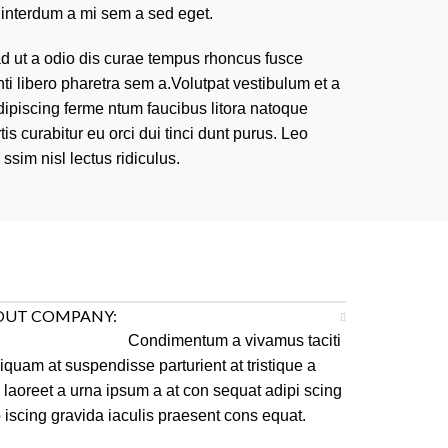
 interdum a mi sem a sed eget.
 ad ut a odio dis curae tempus rhoncus fusce
ti libero pharetra sem a.Volutpat vestibulum et a
dipiscing ferme ntum faucibus litora natoque
tis curabitur eu orci dui tinci dunt purus. Leo
 ssim nisl lectus ridiculus.
OUT COMPANY:
Condimentum a vivamus taciti
liquam at suspendisse parturient at tristique a
laoreet a urna ipsum a at con sequat adipi scing
 iscing gravida iaculis praesent cons equat.