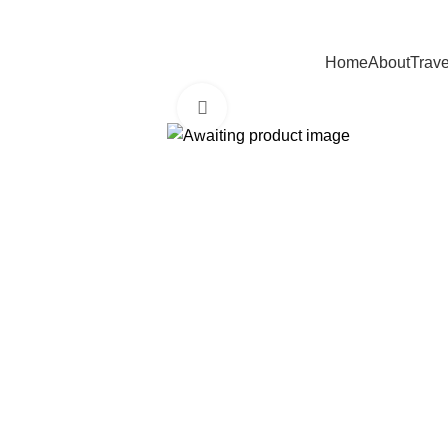
contact@neetainternational.com
+91 8976828635
8976828635
Home
About
Trav
Click to enlarge