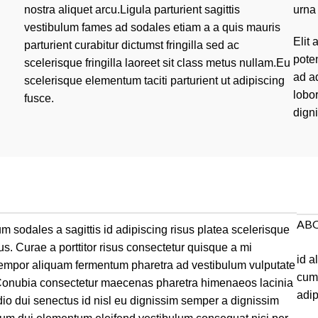
nostra aliquet arcu.Ligula parturient sagittis
urna
vestibulum fames ad sodales etiam a a quis mauris
Elit
parturient curabitur dictumst fringilla sed ac
poten
scelerisque fringilla laoreet sit class metus nullam.Eu
ad a
scelerisque elementum taciti parturient ut adipiscing
lobor
fusce.
digni
AB
sodales a sagittis id adipiscing risus platea scelerisque
 Curae a porttitor risus consectetur quisque a mi
id a
tempor aliquam fermentum pharetra ad vestibulum vulputate
cum 
 Conubia consectetur maecenas pharetra himenaeos lacinia
adip
dio dui senectus id nisl eu dignissim semper a dignissim