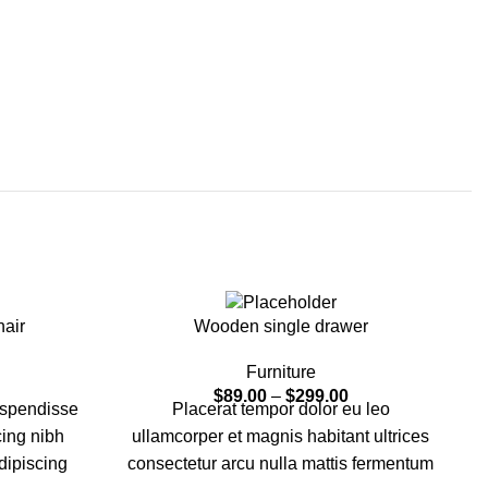
hair
Wooden single drawer
Furniture
$
89.00
–
$
299.00
uspendisse
Placerat tempor dolor eu leo
cing nibh
ullamcorper et magnis habitant ultrices
dipiscing
consectetur arcu nulla mattis fermentum