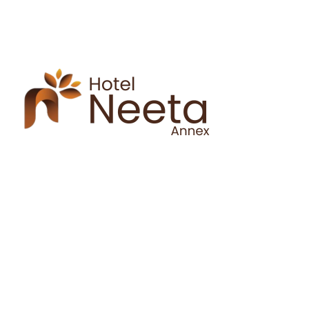
a parturient gravida a vestibulum leo
a parturi
sem in. Est cum torquent mi in
sem in
scelerisque leo aptent per at vitae ante
scelerisqu
eleifend mollis adipiscing.
elei
Hotel Neeta Annex
Experience Neeta
Annex Hotel, your premier destination in
Shirdi. Nestled along the scenic hills, our hotel offers
luxurious accommodations, exquisite dining options, and
unparalleled hospitality.
Hotel Neeta Annex - Shirdi @2024 Website Designed & Deve