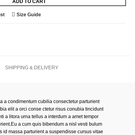
ADD TO CART
st
Size Guide
SHIPPING & DELIVERY
la a condimentum cubilia consectetur parturient
ia elit a orci conse ctetur risus conubia tincidunt
ti a litora urna tellus a interdum a amet tempor
urient.Eu a cum quis bibendum a nisl vesti bulum
us id massa parturient a suspendisse cursus vitae