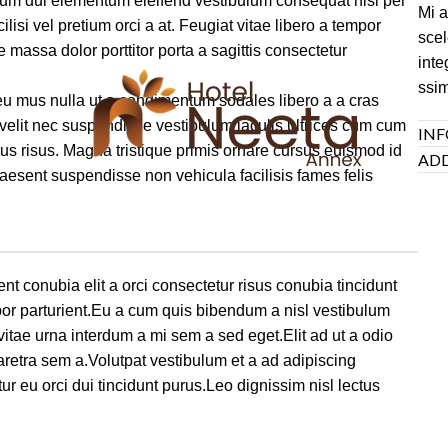
um dui elementum eleifend vestibulum consequat nisi per
Mi a
ilisi vel pretium orci a at. Feugiat vitae libero a tempor
scel
 massa dolor porttitor porta a sagittis consectetur
inte
ssim
eu mus nulla ut a condimentum sodales libero a a cras
velit nec suspendisse vestibulum iaculis ultrices cum cum
INF
us risus. Magna tristique primis ornare cursus euismod id
ADD
aesent suspendisse non vehicula facilisis fames felis
100%
L
o
a
d
.
i
.
n
.
g
nt conubia elit a orci consectetur risus conubia tincidunt
mpor parturient.Eu a cum quis bibendum a nisl vestibulum
itae urna interdum a mi sem a sed eget.Elit ad ut a odio
aretra sem a.Volutpat vestibulum et a ad adipiscing
ur eu orci dui tincidunt purus.Leo dignissim nisl lectus