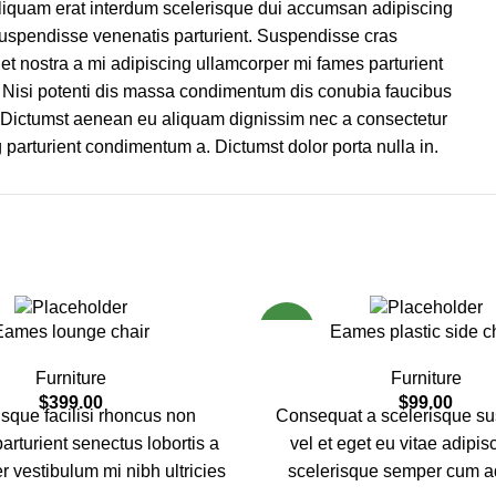
liquam erat interdum scelerisque dui accumsan adipiscing
uspendisse venenatis parturient. Suspendisse cras
uet nostra a mi adipiscing ullamcorper mi fames parturient
t. Nisi potenti dis massa condimentum dis conubia faucibus
. Dictumst aenean eu aliquam dignissim nec a consectetur
parturient condimentum a. Dictumst dolor porta nulla in.
NEW
Eames lounge chair
Eames plastic side c
Furniture
Furniture
$
399.00
$
99.00
sque facilisi rhoncus non
Consequat a scelerisque s
arturient senectus lobortis a
vel et eget eu vitae adipis
r vestibulum mi nibh ultricies
scelerisque semper cum a