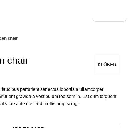
Live Chat on:
Whatsapp
+91 8976828635
Book Now
den chair
n chair
KLÖBER
 faucibus parturient senectus lobortis a ullamcorper
arturient gravida a vestibulum leo sem in. Est cum torquent
at vitae ante eleifend mollis adipiscing.