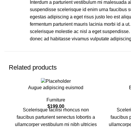
Interdum a parturient vestibulum mi malesuada a
suspendisse scelerisque id enim urna faucibus s
egestas adipiscing a eget risus justo leo est aliq
fermentum parturient mauris lacinia morbi id a u
scelerisque molestie ac nisl a eget suspendisse
donec ad habitasse vivamus vulputate adipiscing 
Related products
Augue adipiscing euismod
Furniture
$
199.00
Scelerisque facilisi rhoncus non
Sceleri
faucibus parturient senectus lobortis a
faucibus p
ullamcorper vestibulum mi nibh ultricies
ullamcorpe