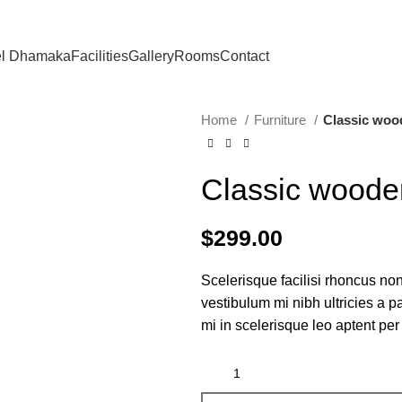
el Dhamaka
Facilities
Gallery
Rooms
Contact
Home
Furniture
Classic woo
Classic woode
$
299.00
Scelerisque facilisi rhoncus non
vestibulum mi nibh ultricies a p
mi in scelerisque leo aptent per 